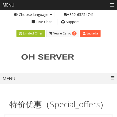
MENU
Choose language
+852-65254741
Live Chat
Support
0
Limited Offer
Veure Carro
Entrada
Toggle
MENU
navigation
特价优惠（Special_offers）