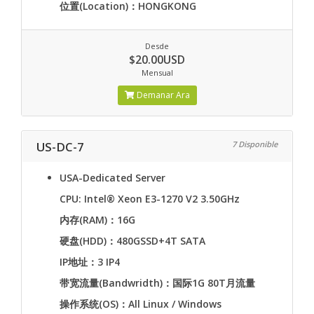
位置(Location)：HONGKONG
Desde
$20.00USD
Mensual
Demanar Ara
US-DC-7
7 Disponible
USA-Dedicated Server
CPU: Intel® Xeon E3-1270 V2 3.50GHz
内存(RAM)：16G
硬盘(HDD)：480GSSD+4T SATA
IP地址：3 IP4
带宽流量(Bandwridth)：国际1G 80T月流量
操作系统(OS)：All Linux / Windows