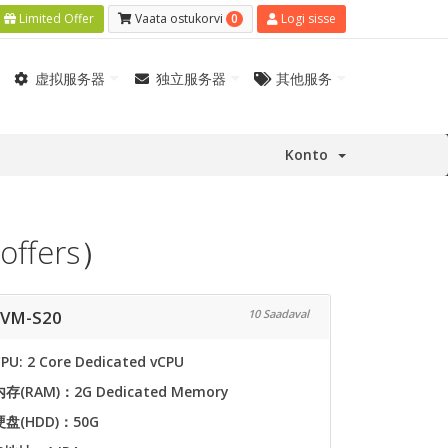
0
Limited Offer
Vaata ostukorvi
Logi sisse
虚拟服务器
独立服务器
其他服务
Konto
ffers）
KVM-S20
10 Saadaval
PU: 2 Core Dedicated vCPU
内存(RAM)：2G Dedicated Memory
硬盘(HDD)：50G