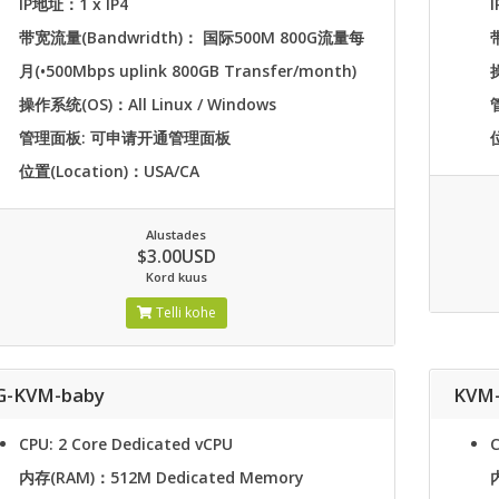
IP地址：1 x IP4
带宽流量(Bandwridth)： 国际500M 800G流量每
月(•500Mbps uplink 800GB Transfer/month)
操作系统(OS)：All Linux / Windows
管理面板: 可申请开通管理面板
位置(Location)：USA/CA
Alustades
$3.00USD
Kord kuus
Telli kohe
G-KVM-baby
KVM
CPU: 2 Core Dedicated vCPU
C
内存(RAM)：512M Dedicated Memory