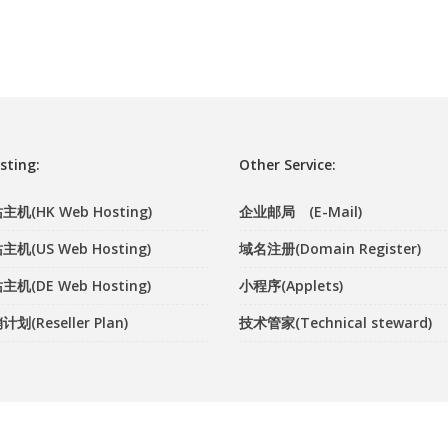
sting:
Other Service:
机(HK Web Hosting)
企业邮局 (E-Mail)
机(US Web Hosting)
域名注册(Domain Register)
机(DE Web Hosting)
小程序(Applets)
(Reseller Plan)
技术管家(Technical steward)