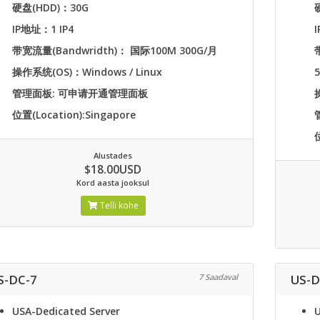
硬盘(HDD)：30G
IP地址：1 IP4
带宽流量(Bandwridth)： 国际100M 300G/月
操作系统(OS)：Windows / Linux
管理面板: 可申请开通管理面板
位置(Location):Singapore
Alustades
$18.00USD
Kord aasta jooksul
Telli kohe
S-DC-7
7 Saadaval
US-D
USA-Dedicated Server
U