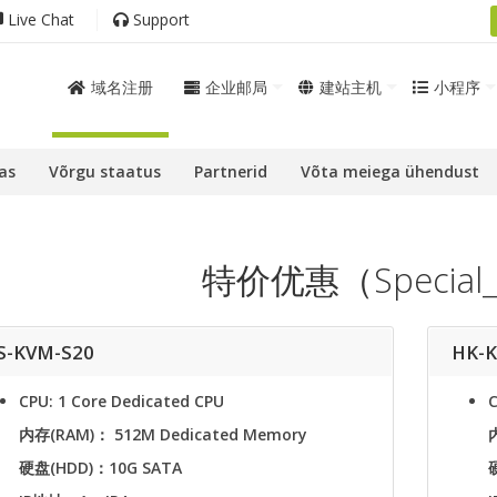
Live Chat
Support
域名注册
企业邮局
建站主机
小程序
as
Võrgu staatus
Partnerid
Võta meiega ühendust
特价优惠（Special_o
S-KVM-S20
HK-
CPU: 1 Core Dedicated CPU
C
内存(RAM)： 512M Dedicated Memory
硬盘(HDD)：10G SATA