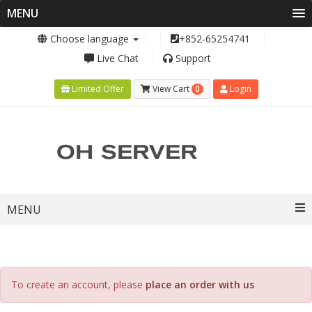
MENU
Choose language
+852-65254741
Live Chat
Support
0
Limited Offer
View Cart
Login
Toggle
MENU
navigation
To create an account, please
place an order with us