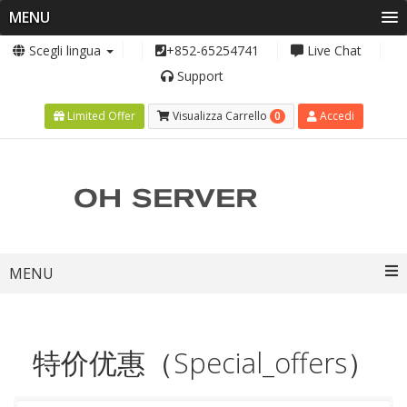
MENU
Scegli lingua
+852-65254741
Live Chat
Support
0
Limited Offer
Visualizza Carrello
Accedi
Toggle
MENU
navigation
特价优惠（Special_offers）