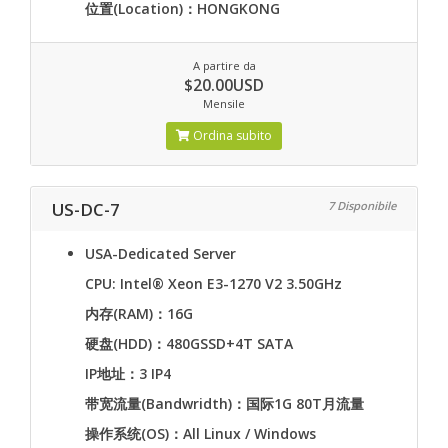
位置(Location)：HONGKONG
A partire da
$20.00USD
Mensile
Ordina subito
US-DC-7
7 Disponibile
USA-Dedicated Server
CPU: Intel® Xeon E3-1270 V2 3.50GHz
内存(RAM)：16G
硬盘(HDD)：480GSSD+4T SATA
IP地址：3 IP4
带宽流量(Bandwridth)：国际1G 80T月流量
操作系统(OS)：All Linux / Windows