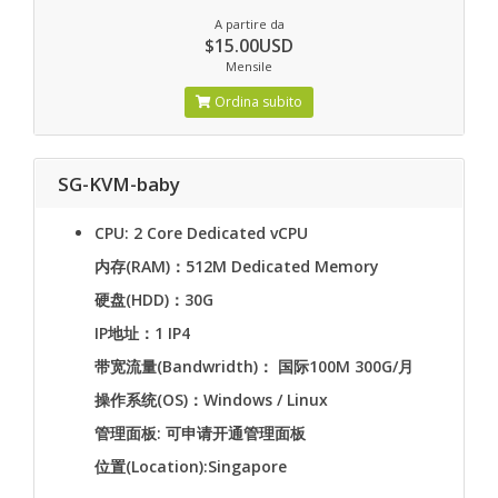
A partire da
$15.00USD
Mensile
Ordina subito
SG-KVM-baby
CPU: 2 Core Dedicated vCPU
内存(RAM)：512M Dedicated Memory
硬盘(HDD)：30G
IP地址：1 IP4
带宽流量(Bandwridth)： 国际100M 300G/月
操作系统(OS)：Windows / Linux
管理面板: 可申请开通管理面板
位置(Location):Singapore