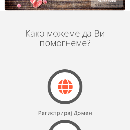
Како можеме да Ви
помогнеме?
Регистрирај Домен